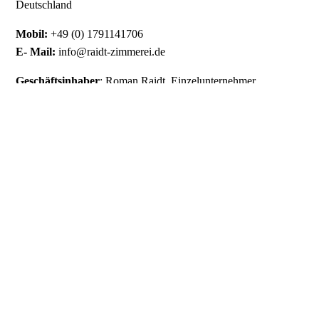
Deutschland
Mobil:
+49 (0) 1791141706
E- Mail:
info@raidt-zimmerei.de
Geschäftsinhaber
: Roman Raidt, Einzelunternehmer
USt.
: 81 650 573 242
Zuständige Kammer:
Handwerkskammer Reutlingen,
Postfach 1743, 72707 Reutlingen
Berufsbezeichnung:
Handwerksmeister (Zimmerermeister)